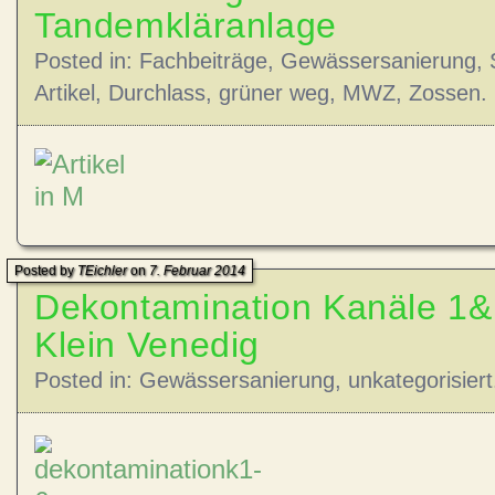
Tandemkläranlage
Posted in:
Fachbeiträge
,
Gewässersanierung
,
Artikel
,
Durchlass
,
grüner weg
,
MWZ
,
Zossen
.
Posted by
TEichler
on
7. Februar 2014
Dekontamination Kanäle 1&
Klein Venedig
Posted in:
Gewässersanierung
,
unkategorisiert