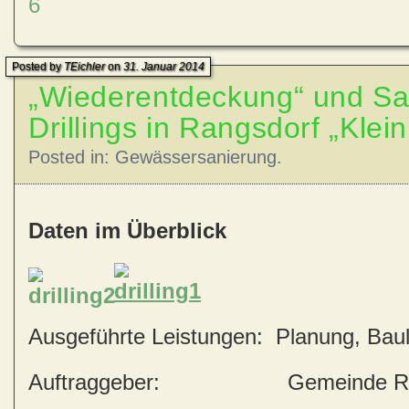
Posted by
TEichler
on
31. Januar 2014
„Wiederentdeckung“ und Sa
Drillings in Rangsdorf „Klei
Posted in:
Gewässersanierung
.
Daten im Überblick
Ausgeführte
Leistungen: Planung, Baul
Auftraggeber: Gemeinde Ran