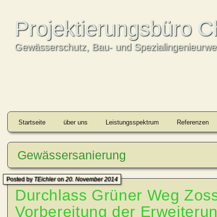
Projektierungsbüro C
Gewässerschutz, Bau- und Spezialingenieurw
Startseite
über uns
Leistungsspektrum
Referenzen
Gewässersanierung
Posted by
TEichler
on
20. November 2014
Durchlass Grüner Weg Zoss
Vorbereitung der Erweiteru