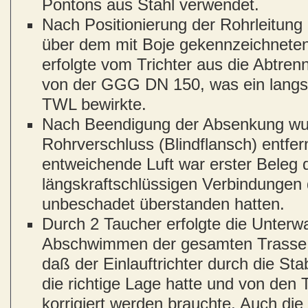
Pontons aus Stahl verwendet.
Nach Positionierung der Rohrleitung m
über dem mit Boje gekennzeichneten
erfolgte vom Trichter aus die Abtr
von der GGG DN 150, was ein lang
TWL bewirkte.
Nach Beendigung der Absenkung wur
Rohrverschluss (Blindflansch) entfern
entweichende Luft war erster Beleg d
längskraftschlüssigen Verbindunge
unbeschadet überstanden hatten.
Durch 2 Taucher erfolgte die Unterw
Abschwimmen der gesamten Trasse. H
daß der Einlauftrichter durch die Sta
die richtige Lage hatte und von den
korrigiert werden brauchte. Auch die