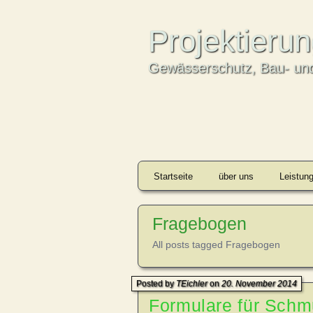
Projektieru
Gewässerschutz, Bau- und
Startseite
über uns
Leistun
Fragebogen
All posts tagged Fragebogen
Posted by
TEichler
on
20. November 2014
Formulare für Sch