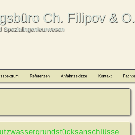
ngsbüro Ch. Filipov & O
 Spezialingenieurwesen
gsspektrum
Referenzen
Anfahrtsskizze
Kontakt
Fachbe
mutzwassergrundstücksanschlüsse