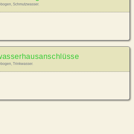
ebogen
,
Schmutzwasser
.
kwasserhausanschlüsse
ebogen
,
Trinkwasser
.