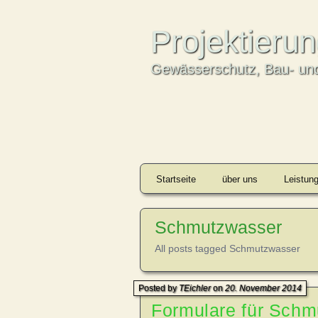
Projektieru
Gewässerschutz, Bau- und
Startseite
über uns
Leistun
Schmutzwasser
All posts tagged Schmutzwasser
Posted by
TEichler
on
20. November 2014
Formulare für Sch