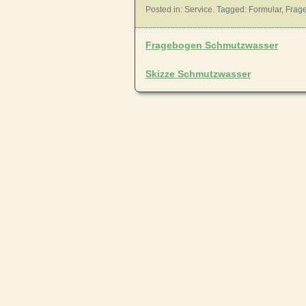
Posted in:
Service
. Tagged:
Formular
,
Frag
Fragebogen Schmutzwasser
Skizze Schmutzwasser
Posts navigation