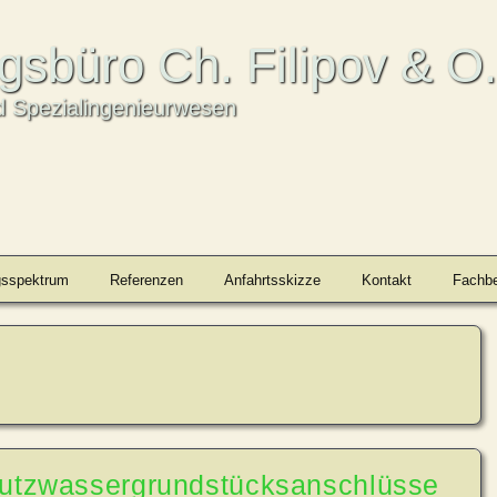
ngsbüro Ch. Filipov & O
 Spezialingenieurwesen
gsspektrum
Referenzen
Anfahrtsskizze
Kontakt
Fachbe
mutzwassergrundstücksanschlüsse